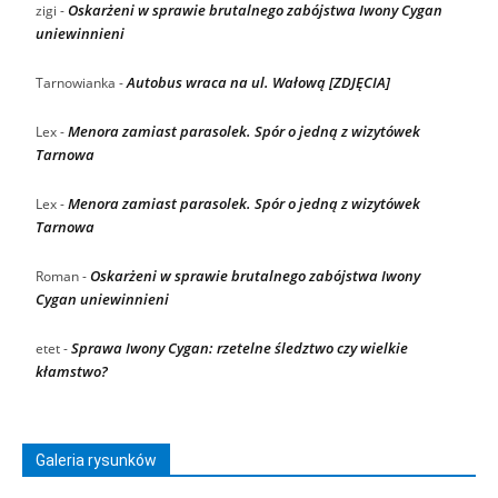
Oskarżeni w sprawie brutalnego zabójstwa Iwony Cygan
zigi
-
uniewinnieni
Autobus wraca na ul. Wałową [ZDJĘCIA]
Tarnowianka
-
Menora zamiast parasolek. Spór o jedną z wizytówek
Lex
-
Tarnowa
Menora zamiast parasolek. Spór o jedną z wizytówek
Lex
-
Tarnowa
Oskarżeni w sprawie brutalnego zabójstwa Iwony
Roman
-
Cygan uniewinnieni
Sprawa Iwony Cygan: rzetelne śledztwo czy wielkie
etet
-
kłamstwo?
Galeria rysunków