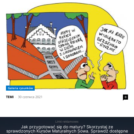
Galeria rysunków
TEMI
-
30 czerwca 2021
0
Linki reklamowe:
Jak przygotować się do matury? Skorzystaj ze
sprawdzonych Kursów Maturalnych Sowa. Sprawdź dostępne