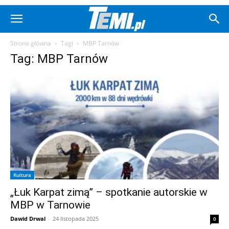
Strona główna
Tagi
MBP Tarnów
Tag: MBP Tarnów
Kultura
„Łuk Karpat zimą” – spotkanie autorskie w
MBP w Tarnowie
Dawid Drwal
-
24 listopada 2025
0